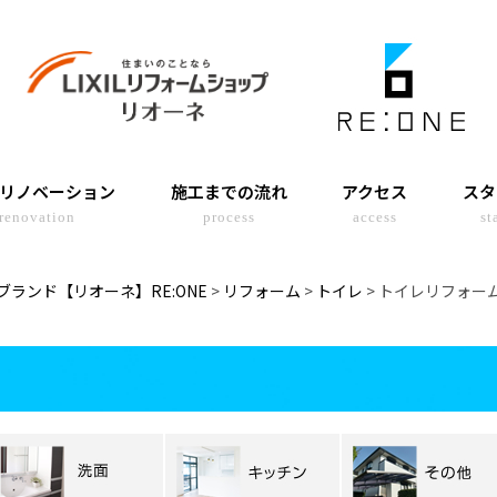
リノベーション
施工までの流れ
アクセス
スタ
 renovation
process
access
st
ランド【リオーネ】RE:ONE
>
リフォーム
>
トイレ
> トイレリフォー